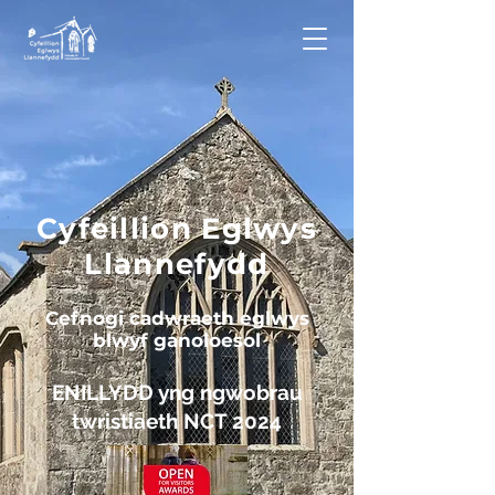
Cyfeillion Eglwys
Llannefydd
Cefnogi cadwraeth eglwys
blwyf ganoloesol
ENILLYDD yng ngwobrau
twristiaeth NCT 2024