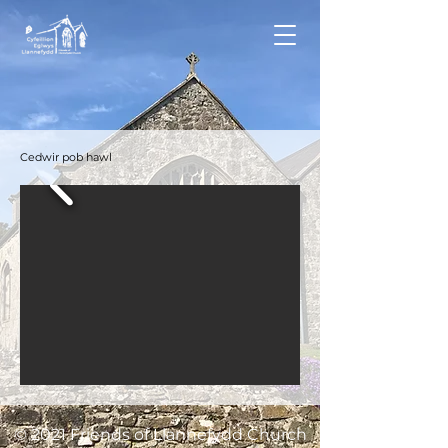
Cedwir pob hawl
© 2021 Friends of Llannefydd Church